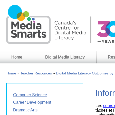
Skip
to
main
content
Home
Digital Media Literacy
Res
General
Our
Information
Appro
Home
Teacher Resources
Digital Media Literacy Outcomes by 
What
Media
We
Issues
Do
Infor
Digital
Resea
Computer Science
Issues
Report
Career Development
Les
cours 
Young
Educational
Dramatic Arts
Canad
tâches et 
Games
in a
l’informati