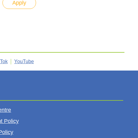
kTok
YouTube
entre
t Policy
Policy