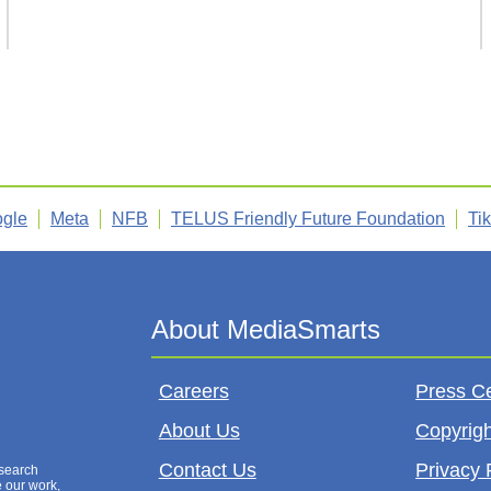
gle
Meta
NFB
TELUS Friendly Future Foundation
Ti
Careers
Press C
About Us
Copyrigh
Contact Us
Privacy 
esearch
e our work,