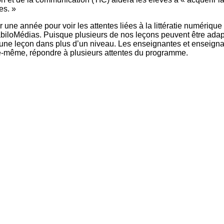
Literacy
ss
es. »
Framew
Media
 une année pour voir les attentes liées à la littératie numérique
Literacy
iloMédias. Puisque plusieurs de nos leçons peuvent être adapté
101
 une leçon dans plus d’un niveau. Les enseignantes et enseigna
Digital
le-même, répondre à plusieurs attentes du programme.
Literacy
101