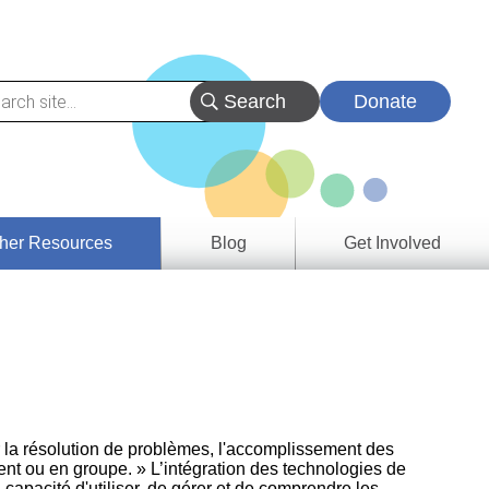
Donate
her Resources
Blog
Get Involved
s &
ces
es
e
ory
r la résolution de problèmes, l'accomplissement des
ment ou en groupe. » L’intégration des technologies de
 capacité d'utiliser, de gérer et de comprendre les