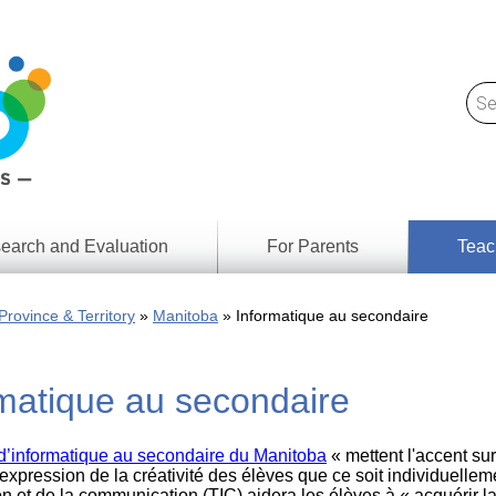
earch and Evaluation
For Parents
Teac
Find
Lesson
ach
Province & Territory
Manitoba
Informatique au secondaire
Resour
Digital
Media
Literacy
matique au secondaire
Outcom
rch
by
s
Provinc
& Territ
d’informatique au secondaire du Manitoba
« mettent l'accent su
Digital
ians
l'expression de la créativité des élèves que ce soit individuelle
Media
on et de la communication (TIC) aidera les élèves à « acquérir la