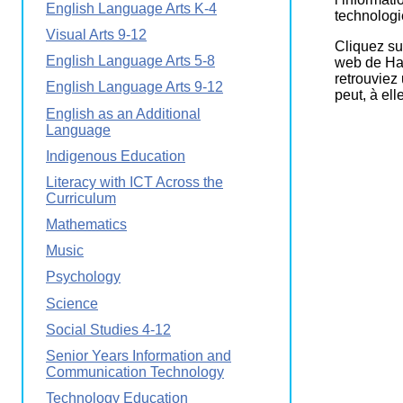
English Language Arts K-4
Wirele
Media
technologi
World
Literacy
Visual Arts 9-12
Week
Cliquez sur
English Language Arts 5-8
web de Hab
Workshops
retrouviez
English Language Arts 9-12
peut, à el
English as an Additional
Language
Indigenous Education
Literacy with ICT Across the
Curriculum
Mathematics
Music
Psychology
Science
Social Studies 4-12
Senior Years Information and
Communication Technology
Technology Education