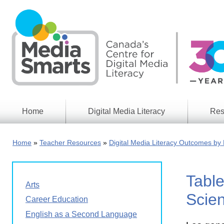
Skip
to
main
content
Home
Digital Media Literacy
Res
General
Our
Information
Appro
Home
Teacher Resources
Digital Media Literacy Outcomes by 
What
Media
We
Issues
Do
Table
Digital
Resea
Arts
Issues
Report
Scie
Career Education
Young
Educational
English as a Second Language
Canad
Games
in a