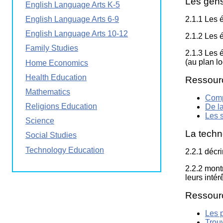
Les gen
English Language Arts K-5
Wirele
Media
World
Literacy
2.1.1 Les 
English Language Arts 6-9
Week
English Language Arts 10-12
2.1.2 Les 
Workshops
Family Studies
2.1.3 Les 
(au plan lo
Home Economics
Health Education
Ressour
Mathematics
Comp
Religions Education
De la
Les s
Science
La techn
Social Studies
Technology Education
2.2.1 décri
2.2.2 mont
leurs intérê
Ressour
Les p
Trouv