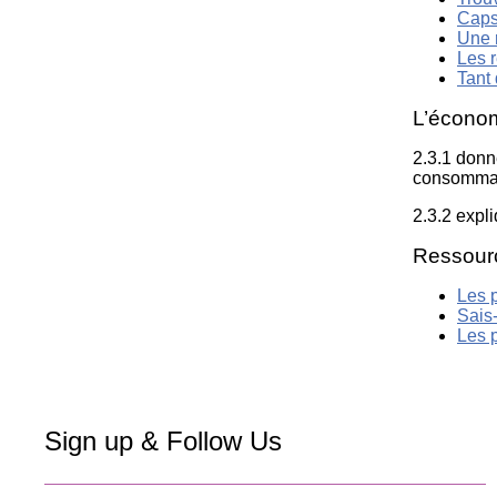
Caps
Une 
Les r
Tant 
L’écono
2.3.1 donn
consommat
2.3.2 expli
Ressour
Les p
Sais-
Les 
Sign up & Follow Us