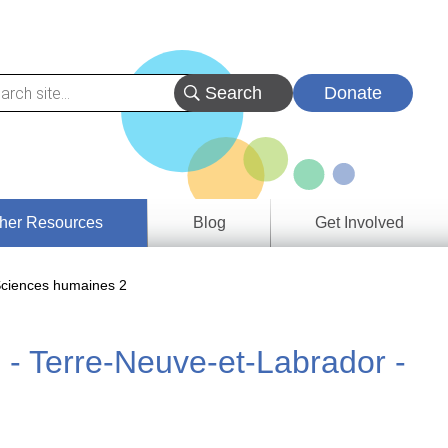
Donate
her Resources
Blog
Get Involved
s &
ciences humaines 2
ces
 - Terre-Neuve-et-Labrador -
es
e
ory