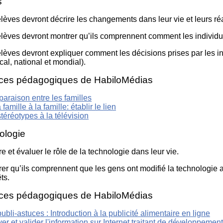
s
Literacy
ss
Framew
élèves devront décrire les changements dans leur vie et leurs r
Media
Literacy
élèves devront montrer qu’ils comprennent comment les individu
101
Digital
élèves devront expliquer comment les décisions prises par les 
Literacy
cal, national et mondial).
101
ces pédagogiques de HabiloMédias
araison entre les familles
 famille à la famille: établir le lien
téréotypes à la télévision
ologie
re et évaluer le rôle de la technologie dans leur vie.
rer qu’ils comprennent que les gens ont modifié la technologie av
ts.
ces pédagogiques de HabiloMédias
ubli-astuces : Introduction à la publicité alimentaire en ligne
er et valider l'information sur Internet traitant de développement