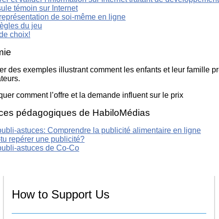
ule témoin sur Internet
représentation de soi-même en ligne
ègles du jeu
de choix!
mie
er des exemples illustrant comment les enfants et leur famille 
eurs.
quer comment l’offre et la demande influent sur le prix
ces pédagogiques de HabiloMédias
ubli-astuces: Comprendre la publicité alimentaire en ligne
tu repérer une publicité?
publi-astuces de Co-Co
How to Support Us