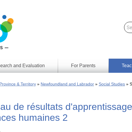
earch and Evaluation
For Parents
Teac
Find
Lesson
ach
Province & Territory
Newfoundland and Labrador
Social Studies
S
Resour
Digital
Media
Literacy
au de résultats d'apprentissage
Outcom
rch
by
s
Provinc
nces humaines 2
& Territ
Digital
ians
Media